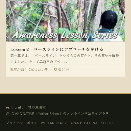
Lesson 2 ベースラインにアプローチをかける
第一章では、「ベースライン」というものの存在と、その意味を解説
しました。 そして早速その「ベース…
地球が我々に伝えたい事 ・ 収蔵 2014
earthcraft
— 地球生活術
WILD AND NATIVE（Mother School）のオンライン学習ライブラリ
プライバシーポリシー
WILD AND NATIVE
JAPAN BUSHCRAFT SCHOOL